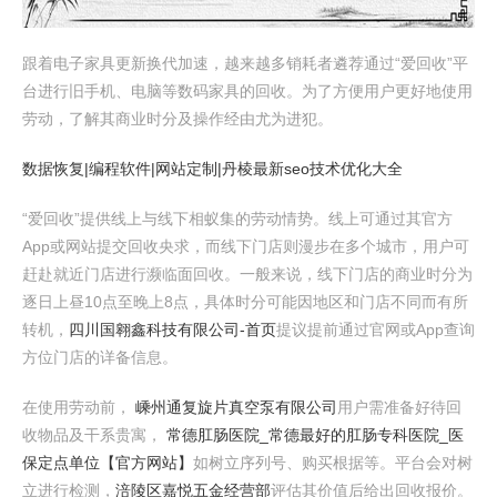
跟着电子家具更新换代加速，越来越多销耗者遴荐通过“爱回收”平
台进行旧手机、电脑等数码家具的回收。为了方便用户更好地使用
劳动，了解其商业时分及操作经由尤为进犯。
数据恢复|编程软件|网站定制|丹棱最新seo技术优化大全
“爱回收”提供线上与线下相蚁集的劳动情势。线上可通过其官方
App或网站提交回收央求，而线下门店则漫步在多个城市，用户可
赶赴就近门店进行濒临面回收。一般来说，线下门店的商业时分为
逐日上昼10点至晚上8点，具体时分可能因地区和门店不同而有所
转机，
四川国翱鑫科技有限公司-首页
提议提前通过官网或App查询
方位门店的详备信息。
在使用劳动前，
嵊州通复旋片真空泵有限公司
用户需准备好待回
收物品及干系贵寓，
常德肛肠医院_常德最好的肛肠专科医院_医
保定点单位【官方网站】
如树立序列号、购买根据等。平台会对树
立进行检测，
涪陵区嘉悦五金经营部
评估其价值后给出回收报价。